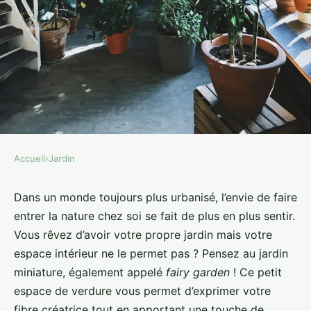
Accueil
›
Jardin
JARDIN
Comment réaliser un jardin
Dans un monde toujours plus urbanisé, l’envie de faire
entrer la nature chez soi se fait de plus en plus sentir.
miniature féerique en intérieur?
Vous rêvez d’avoir votre propre jardin mais votre
espace intérieur ne le permet pas ? Pensez au jardin
Louis
•
1 avril 2024
•
6 min de lecture
miniature, également appelé
fairy garden
! Ce petit
espace de verdure vous permet d’exprimer votre
fibre créatrice tout en apportant une touche de