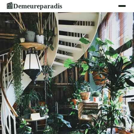
Demeureparadis
📰