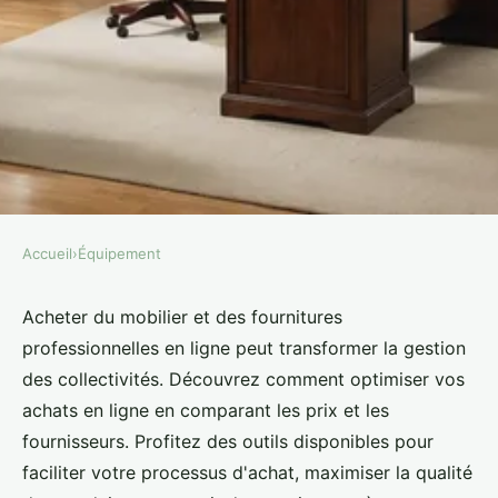
Accueil
›
Équipement
ÉQUIPEMENT
Mobilier pour collectivités,
Acheter du mobilier et des fournitures
professionnelles en ligne peut transformer la gestion
fournitures et équipement
des collectivités. Découvrez comment optimiser vos
professionnel : optimiser vos
achats en ligne en comparant les prix et les
achats en ligne
fournisseurs. Profitez des outils disponibles pour
faciliter votre processus d'achat, maximiser la qualité
Louis
•
2 septembre 2024
•
4 min de lecture