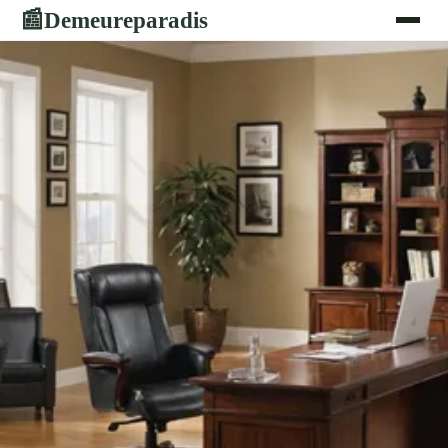
Demeureparadis
📰