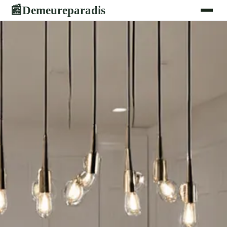
Demeureparadis
📰