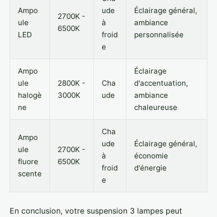
Ampo
ude
Éclairage général,
2700K -
ule
à
ambiance
6500K
LED
froid
personnalisée
e
Ampo
Éclairage
ule
2800K -
Cha
d'accentuation,
halogè
3000K
ude
ambiance
ne
chaleureuse
Cha
Ampo
ude
Éclairage général,
ule
2700K -
à
économie
fluore
6500K
froid
d'énergie
scente
e
En conclusion, votre suspension 3 lampes peut