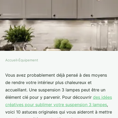
Accueil
›
Équipement
ÉQUIPEMENT
10 astuces originales pour
Vous avez probablement déjà pensé à des moyens
de rendre votre intérieur plus chaleureux et
mettre en valeur votre
accueillant. Une suspension 3 lampes peut être un
suspension 3 lampes
élément clé pour y parvenir. Pour découvrir
des idées
créatives pour sublimer votre suspension 3 lampes
,
Louis
•
6 février 2025
•
7 min de lecture
voici 10 astuces originales qui vous aideront à mettre