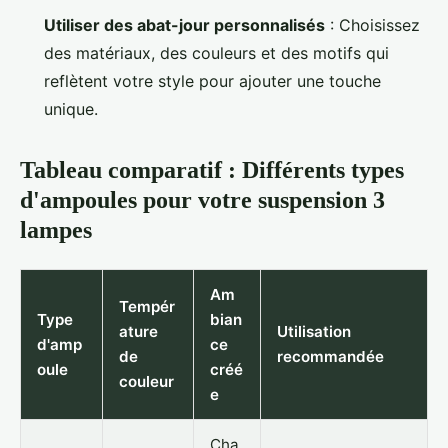
Utiliser des abat-jour personnalisés
: Choisissez
des matériaux, des couleurs et des motifs qui
reflètent votre style pour ajouter une touche
unique.
Tableau comparatif : Différents types
d'ampoules pour votre suspension 3
lampes
Am
Tempér
Type
bian
ature
Utilisation
d'amp
ce
de
recommandée
oule
créé
couleur
e
Cha