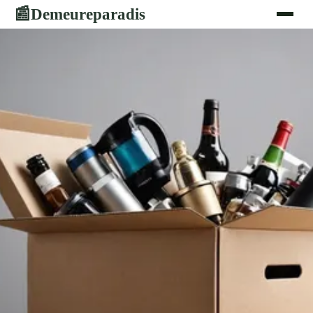
Demeureparadis
📰