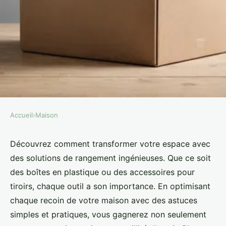
Accueil
›
Maison
MAISON
Découvrez des solutions de
Découvrez comment transformer votre espace avec
des solutions de rangement ingénieuses. Que ce soit
rangement : boîte et accessoires
des boîtes en plastique ou des accessoires pour
essentiels
tiroirs, chaque outil a son importance. En optimisant
chaque recoin de votre maison avec des astuces
Louis
•
6 septembre 2024
•
6 min de lecture
simples et pratiques, vous gagnerez non seulement