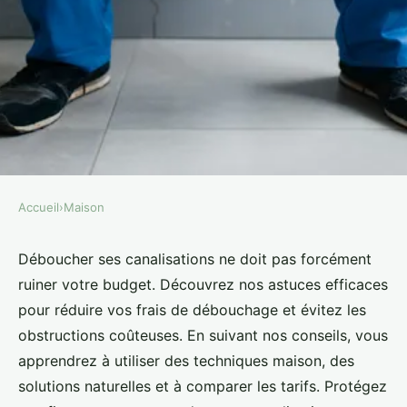
Accueil
›
Maison
MAISON
Prix débouchage canalisations :
Déboucher ses canalisations ne doit pas forcément
ruiner votre budget. Découvrez nos astuces efficaces
comment économiser
pour réduire vos frais de débouchage et évitez les
efficacement
obstructions coûteuses. En suivant nos conseils, vous
apprendrez à utiliser des techniques maison, des
Louis
•
17 juillet 2024
•
3 min de lecture
solutions naturelles et à comparer les tarifs. Protégez