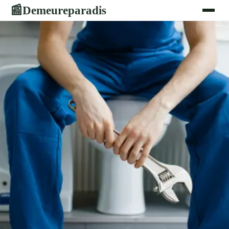
Demeureparadis
📰